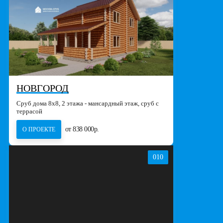
НОВГОРОД
Сруб дома 8х8, 2 этажа - мансардный этаж, сруб с
террасой
от 838 000р.
О ПРОЕКТЕ
010