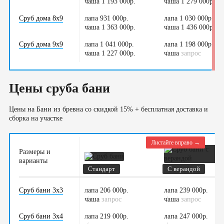
чаша 1 193 000р.
/
чаша 1 279 000р.
/
Сруб дома 8х9
лапа 931 000р.
лапа 1 030 000р.
чаша 1 363 000р.
/
чаша 1 436 000р.
/
Сруб дома 9х9
лапа 1 041 000р.
лапа 1 198 000р.
чаша 1 227 000р.
/
чаша
/
запрос
Цены сруба бани
Цены на Бани из бревна со скидкой 15% + бесплатная доставка и
сборка на участке
Листайте вправо →
Размеры и
варианты
Стандарт
С верандой
Сруб бани 3х3
лапа 206 000р.
лапа 239 000р.
чаша
/
запрос
чаша
/
запрос
Сруб бани 3х4
лапа 219 000р.
лапа 247 000р.