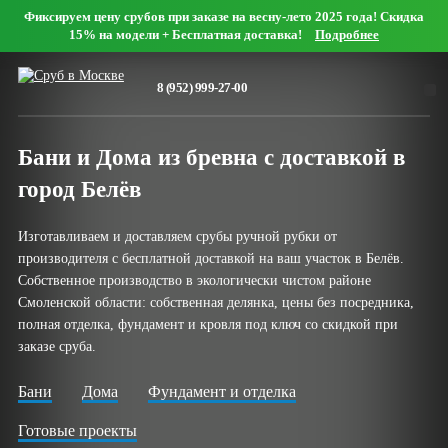
Фиксируем цену срубов при заказе на весну-лето 2025 года! Скидка
Мобильный офис
15% на модели + Бесплатная доставка!
Подробнее
Оформить заявку онлайн
8 (952) 999-27-00
Нашли дешевле?
Бани и Дома из бревна с доставкой в
Дома
город Белёв
Сруб дома 4х5
Сруб дома 5х5
Изготавливаем и доставляем срубы ручной рубки от
Сруб дома 5х6
Сруб дома 6х6
производителя с бесплатной доставкой на ваш участок в Белёв.
Сруб дома 6х7
Сруб дома 7х7
Собственное производство в экологически чистом районе
Сруб дома 7х8
Сруб дома 8х8
Смоленской области: собственная делянка, цены без посредника,
полная отделка, фундамент и кровля под ключ со скидкой при
Сруб дома 8х9
Сруб дома 9х9
заказе сруба.
Сруб дома 9х10
Сруб дома 10х10
Сруб дома 10х11
Сруб дома 11х11
Бани
Дома
Фундамент и отделка
Сруб дома 12х12
Готовые проекты