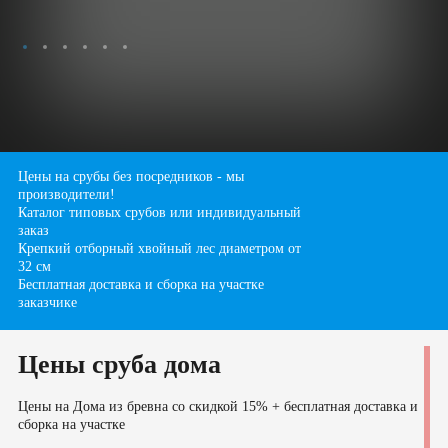
Бани
Сруб бани 3х4
Сруб бани 3х5
Сруб бани 3х6
Сруб бани 4х4
Сруб бани 4х5
Сруб бани 4х6
Сруб бани 4х7
Сруб бани 5х5
Цены на срубы без посредников - мы
производители!
Сруб бани 5х6
Сруб бани 6х6
Каталог типовых срубов или индивидуальный
Сруб бани 6х7
Сруб бани 7х7
заказ
Крепкий отборный хвойный лес диаметром от
Сруб бани 7х8
Сруб бани 8х8
32 см
Бесплатная доставка и сборка на участке
заказчике
Цены сруба дома
Цены на Дома из бревна со скидкой 15% + бесплатная доставка и
сборка на участке