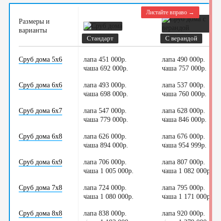
Листайте вправо →
Размеры и
варианты
Стандарт
С верандой
Сруб дома 5х6
лапа 451 000р.
лапа 490 000р.
чаша 692 000р.
/
чаша 757 000р.
/
Сруб дома 6х6
лапа 493 000р.
лапа 537 000р.
чаша 698 000р.
/
чаша 760 000р.
/
Сруб дома 6х7
лапа 547 000р.
лапа 628 000р.
чаша 779 000р.
/
чаша 846 000р.
/
Сруб дома 6х8
лапа 626 000р.
лапа 676 000р.
чаша 894 000р.
/
чаша 954 999р.
/
Сруб дома 6х9
лапа 706 000р.
лапа 807 000р.
чаша 1 005 000р.
/
чаша 1 082 000р.
/
Сруб дома 7х8
лапа 724 000р.
лапа 795 000р.
чаша 1 080 000р.
/
чаша 1 171 000р.
/
Сруб дома 8х8
лапа 838 000р.
лапа 920 000р.