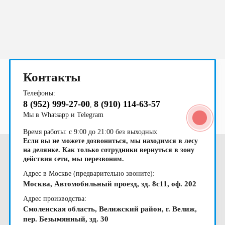
область
области
2023
балконом
область
область
области
область
область
область
области
чашу
Контакты
Телефоны:
8 (952) 999-27-00
8 (910) 114-63-57
,
Мы в Whatsapp и Telegram
Время работы: с 9:00 до 21:00 без выходных
Если вы не можете дозвониться, мы находимся в лесу
на делянке. Как только сотрудники вернуться в зону
действия сети, мы перезвоним.
Адрес в Москве (предварительно звоните):
Москва, Автомобильный проезд, зд. 8с11, оф. 202
Адрес производства:
Смоленская область, Велижский район, г. Велиж,
пер. Безымянный, зд. 30