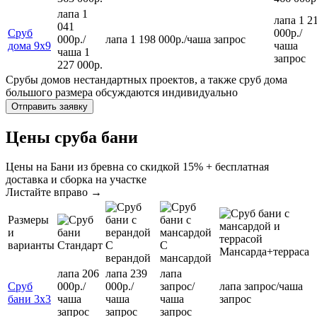
лапа 1
лапа 1 2
041
Сруб
000р.
/
000р.
/
лапа 1 198 000р.
/
чаша
запрос
дома 9х9
чаша
чаша 1
запрос
227 000р.
Срубы домов нестандартных проектов, а также сруб дома
большого размера обсуждаются индивидуально
Цены сруба бани
Цены на Бани из бревна со скидкой 15% + бесплатная
доставка и сборка на участке
Листайте вправо →
Размеры
и
варианты
Стандарт
С
С
Мансарда+терраса
верандой
мансардой
лапа 206
лапа 239
лапа
Сруб
000р.
/
000р.
/
запрос
/
лапа
запрос
/
чаша
бани 3х3
чаша
чаша
чаша
запрос
запрос
запрос
запрос