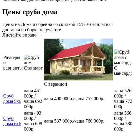
Цены сруба дома
Цены на Дома из бревна со скидкой 15% + бесплатная
доставка и сборка на участке
Листайте вправо →
Размеры
и
варианты
Стандарт
С
мансард
С верандой
лапа 451
лапа 526
Сруб
000р.
/
000р.
/
лапа 490 000р.
/
чаша 757 000р.
дома 5х6
чаша 692
чаша 77
000р.
000р.
лапа 493
лапа 566
Сруб
000р.
/
000р.
/
лапа 537 000р.
/
чаша 760 000р.
дома 6х6
чаша 698
чаша 78
000р.
000р.