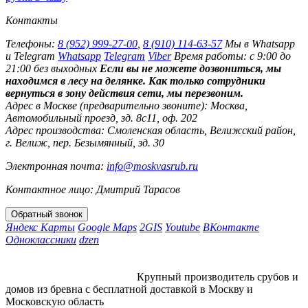
Контакты
Телефоны:
8 (952) 999-27-00
,
8 (910) 114-63-57
Мы в Whatsapp
и Telegram
Whatsapp
Telegram
Viber
Время работы: с 9:00 до
21:00 без выходных
Если вы не можете дозвониться, мы
находимся в лесу на делянке. Как только сотрудники
вернуться в зону действия сети, мы перезвоним.
Адрес в Москве (предварительно звоните):
Москва,
Автомобильный проезд, зд. 8с11, оф. 202
Адрес производства:
Смоленская область, Велижский район,
г. Велиж, пер. Безымянный, зд. 30
Электронная почта:
info@moskvasrub.ru
Контактное лицо: Дмитрий Тарасов
Яндекс Карты
Google Maps
2GIS
Youtube
ВКонтакте
Одноклассники
dzen
Крупный производитель срубов и
домов из бревна с бесплатной доставкой в Москву и
Московскую область