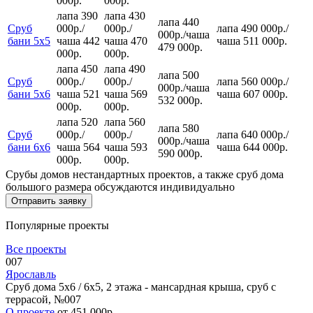
000р.
000р.
лапа 390
лапа 430
лапа 440
Сруб
000р.
/
000р.
/
лапа 490 000р.
/
000р.
/
чаша
бани 5х5
чаша 442
чаша 470
чаша 511 000р.
479 000р.
000р.
000р.
лапа 450
лапа 490
лапа 500
Сруб
000р.
/
000р.
/
лапа 560 000р.
/
000р.
/
чаша
бани 5х6
чаша 521
чаша 569
чаша 607 000р.
532 000р.
000р.
000р.
лапа 520
лапа 560
лапа 580
Сруб
000р.
/
000р.
/
лапа 640 000р.
/
000р.
/
чаша
бани 6х6
чаша 564
чаша 593
чаша 644 000р.
590 000р.
000р.
000р.
Срубы домов нестандартных проектов, а также сруб дома
большого размера обсуждаются индивидуально
Популярные проекты
Все проекты
007
Ярославль
Сруб дома 5х6 / 6x5, 2 этажа - мансардная крыша, сруб с
террасой, №007
О проекте
от 451 000р.