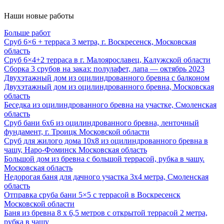
Наши новые работы
Больше работ
Сруб 6×6 + терраса 3 метра, г. Воскресенск, Московская
область
Сруб 6×4+2 терраса в г. Малоярославец, Калужской области
Сборка 3 срубов на заказ: полулафет, лапа — октябрь 2023
Двухэтажный дом из оцилиндрованного бревна с балконом
Двухэтажный дом из оцилиндрованного бревна, Московская
область
Беседка из оцилиндрованного бревна на участке, Смоленская
область
Сруб бани 6х6 из оцилиндрованного бревна, ленточный
фундамент, г. Троицк Московской области
Сруб для жилого дома 10х8 из оцилиндрованного бревна в
чашу, Наро-Фоминск Московская область
Большой дом из бревна с большой террасой, рубка в чашу.
Московская область
Недорогая баня для дачного участка 3х4 метра, Смоленская
область
Отправка сруба бани 5×5 с террасой в Воскресенск
Московской области
Баня из бревна 8 х 6,5 метров с открытой террасой 2 метра,
рубка в чашу