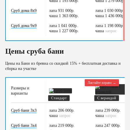
чаша 1 193 000р.
/
чаша 1 279 000р.
/
Сруб дома 8х9
лапа 931 000р.
лапа 1 030 000р.
чаша 1 363 000р.
/
чаша 1 436 000р.
/
Сруб дома 9х9
лапа 1 041 000р.
лапа 1 198 000р.
чаша 1 227 000р.
/
чаша
/
запрос
Цены сруба бани
Цены на Бани из бревна со скидкой 15% + бесплатная доставка и
сборка на участке
Листайте вправо →
Размеры и
варианты
Стандарт
С верандой
Сруб бани 3х3
лапа 206 000р.
лапа 239 000р.
чаша
/
запрос
чаша
/
запрос
Сруб бани 3х4
лапа 219 000р.
лапа 247 000р.