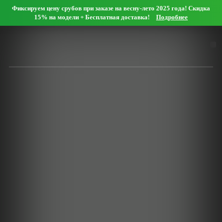
Фиксируем цену срубов при заказе на весну-лето 2025 года! Скидка
Мобильный офис
15% на модели + Бесплатная доставка!
Подробнее
Оформить заявку онлайн
Нашли дешевле?
Дома
Сруб дома 4х5
Сруб дома 5х5
Сруб дома 5х6
Сруб дома 6х6
Сруб дома 6х7
Сруб дома 7х7
Сруб дома 7х8
Сруб дома 8х8
Сруб дома 8х9
Сруб дома 9х9
Сруб дома 9х10
Сруб дома 10х10
Сруб дома 10х11
Сруб дома 11х11
Сруб дома 12х12