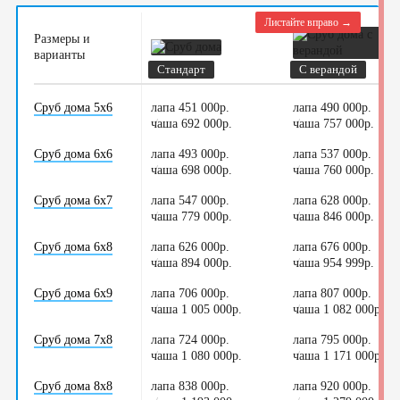
Листайте вправо →
Размеры и
варианты
Стандарт
С верандой
Сруб дома 5х6
лапа 451 000р.
лапа 490 000р.
чаша 692 000р.
/
чаша 757 000р.
/
Сруб дома 6х6
лапа 493 000р.
лапа 537 000р.
чаша 698 000р.
/
чаша 760 000р.
/
Сруб дома 6х7
лапа 547 000р.
лапа 628 000р.
чаша 779 000р.
/
чаша 846 000р.
/
Сруб дома 6х8
лапа 626 000р.
лапа 676 000р.
чаша 894 000р.
/
чаша 954 999р.
/
Сруб дома 6х9
лапа 706 000р.
лапа 807 000р.
чаша 1 005 000р.
/
чаша 1 082 000р.
/
Сруб дома 7х8
лапа 724 000р.
лапа 795 000р.
чаша 1 080 000р.
/
чаша 1 171 000р.
/
Сруб дома 8х8
лапа 838 000р.
лапа 920 000р.