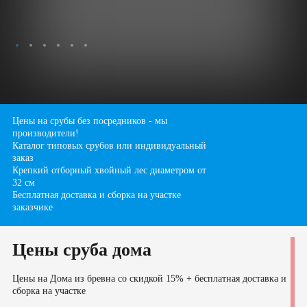
Бани
Сруб бани 3х4
Сруб бани 3х5
Сруб бани 3х6
Сруб бани 4х4
Сруб бани 4х5
Сруб бани 4х6
Сруб бани 4х7
Сруб бани 5х5
Цены на срубы без посредников - мы
производители!
Сруб бани 5х6
Сруб бани 6х6
Каталог типовых срубов или индивидуальный
Сруб бани 6х7
Сруб бани 7х7
заказ
Крепкий отборный хвойный лес диаметром от
Сруб бани 7х8
Сруб бани 8х8
32 см
Бесплатная доставка и сборка на участке
заказчике
Цены сруба дома
Цены на Дома из бревна со скидкой 15% + бесплатная доставка и
сборка на участке