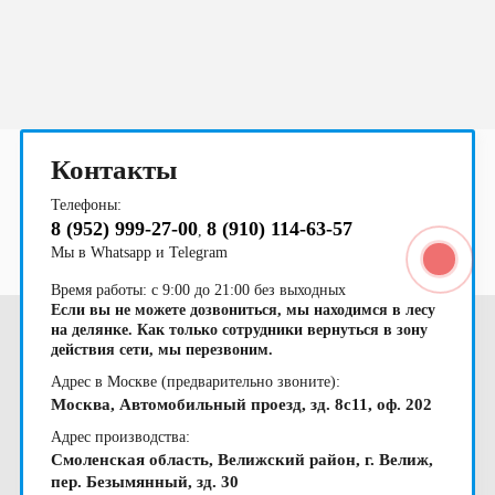
область
области
2023
балконом
область
область
области
область
область
область
области
чашу
Контакты
Телефоны:
8 (952) 999-27-00
8 (910) 114-63-57
,
Мы в Whatsapp и Telegram
Время работы: с 9:00 до 21:00 без выходных
Если вы не можете дозвониться, мы находимся в лесу
на делянке. Как только сотрудники вернуться в зону
действия сети, мы перезвоним.
Адрес в Москве (предварительно звоните):
Москва, Автомобильный проезд, зд. 8с11, оф. 202
Адрес производства:
Смоленская область, Велижский район, г. Велиж,
пер. Безымянный, зд. 30