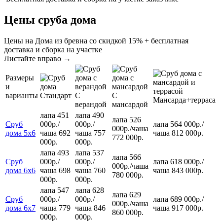
Цены сруба дома
Цены на Дома из бревна со скидкой 15% + бесплатная
доставка и сборка на участке
Листайте вправо →
Размеры
и
варианты
Стандарт
С
С
Мансарда+терраса
верандой
мансардой
лапа 451
лапа 490
лапа 526
Сруб
000р.
/
000р.
/
лапа 564 000р.
/
000р.
/
чаша
дома 5х6
чаша 692
чаша 757
чаша 812 000р.
772 000р.
000р.
000р.
лапа 493
лапа 537
лапа 566
Сруб
000р.
/
000р.
/
лапа 618 000р.
/
000р.
/
чаша
дома 6х6
чаша 698
чаша 760
чаша 843 000р.
780 000р.
000р.
000р.
лапа 547
лапа 628
лапа 629
Сруб
000р.
/
000р.
/
лапа 689 000р.
/
000р.
/
чаша
дома 6х7
чаша 779
чаша 846
чаша 917 000р.
860 000р.
000р.
000р.