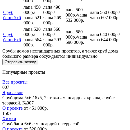
000р.
000р.
лапа 450
лапа 490
лапа 500
Сруб
000р.
/
000р.
/
лапа 560 000р.
/
000р.
/
чаша
бани 5х6
чаша 521
чаша 569
чаша 607 000р.
532 000р.
000р.
000р.
лапа 520
лапа 560
лапа 580
Сруб
000р.
/
000р.
/
лапа 640 000р.
/
000р.
/
чаша
бани 6х6
чаша 564
чаша 593
чаша 644 000р.
590 000р.
000р.
000р.
Срубы домов нестандартных проектов, а также сруб дома
большого размера обсуждаются индивидуально
Популярные проекты
Все проекты
007
Ярославль
Сруб дома 5х6 / 6x5, 2 этажа - мансардная крыша, сруб с
террасой, №007
О проекте
от 451 000р.
1507
Химки
Сруб бани 6х6 с мансардой и террасой
О проекте
от 520 000р.