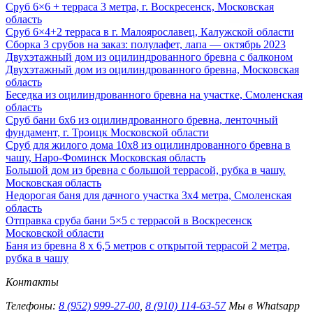
Сруб 6×6 + терраса 3 метра, г. Воскресенск, Московская
область
Сруб 6×4+2 терраса в г. Малоярославец, Калужской области
Сборка 3 срубов на заказ: полулафет, лапа — октябрь 2023
Двухэтажный дом из оцилиндрованного бревна с балконом
Двухэтажный дом из оцилиндрованного бревна, Московская
область
Беседка из оцилиндрованного бревна на участке, Смоленская
область
Сруб бани 6х6 из оцилиндрованного бревна, ленточный
фундамент, г. Троицк Московской области
Сруб для жилого дома 10х8 из оцилиндрованного бревна в
чашу, Наро-Фоминск Московская область
Большой дом из бревна с большой террасой, рубка в чашу.
Московская область
Недорогая баня для дачного участка 3х4 метра, Смоленская
область
Отправка сруба бани 5×5 с террасой в Воскресенск
Московской области
Баня из бревна 8 х 6,5 метров с открытой террасой 2 метра,
рубка в чашу
Контакты
Телефоны:
8 (952) 999-27-00
,
8 (910) 114-63-57
Мы в Whatsapp