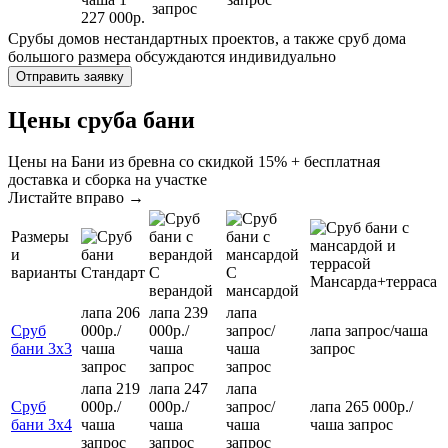
запрос
227 000р.
Срубы домов нестандартных проектов, а также сруб дома
большого размера обсуждаются индивидуально
Цены сруба бани
Цены на Бани из бревна со скидкой 15% + бесплатная
доставка и сборка на участке
Листайте вправо →
Размеры
и
варианты
Стандарт
С
С
Мансарда+терраса
верандой
мансардой
лапа 206
лапа 239
лапа
Сруб
000р.
/
000р.
/
запрос
/
лапа
запрос
/
чаша
бани 3х3
чаша
чаша
чаша
запрос
запрос
запрос
запрос
лапа 219
лапа 247
лапа
Сруб
000р.
/
000р.
/
запрос
/
лапа 265 000р.
/
бани 3х4
чаша
чаша
чаша
чаша
запрос
запрос
запрос
запрос