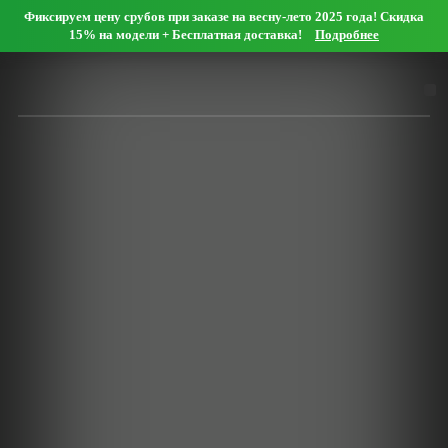
Фиксируем цену срубов при заказе на весну-лето 2025 года! Скидка
Мобильный офис
15% на модели + Бесплатная доставка!
Подробнее
Оформить заявку онлайн
Нашли дешевле?
Дома
Сруб дома 4х5
Сруб дома 5х5
Сруб дома 5х6
Сруб дома 6х6
Сруб дома 6х7
Сруб дома 7х7
Сруб дома 7х8
Сруб дома 8х8
Сруб дома 8х9
Сруб дома 9х9
Сруб дома 9х10
Сруб дома 10х10
Сруб дома 10х11
Сруб дома 11х11
Сруб дома 12х12