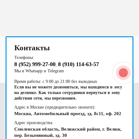
область
области
2023
балконом
область
область
области
область
область
область
области
чашу
Контакты
Телефоны:
8 (952) 999-27-00
8 (910) 114-63-57
,
Мы в Whatsapp и Telegram
Время работы: с 9:00 до 21:00 без выходных
Если вы не можете дозвониться, мы находимся в лесу
на делянке. Как только сотрудники вернуться в зону
действия сети, мы перезвоним.
Адрес в Москве (предварительно звоните):
Москва, Автомобильный проезд, зд. 8с11, оф. 202
Адрес производства:
Смоленская область, Велижский район, г. Велиж,
пер. Безымянный, зд. 30