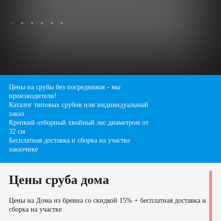
Бани
Сруб бани 3х4
Сруб бани 3х5
Сруб бани 3х6
Сруб бани 4х4
Сруб бани 4х5
Сруб бани 4х6
Сруб бани 4х7
Сруб бани 5х5
Цены на срубы без посредников - мы
производители!
Сруб бани 5х6
Сруб бани 6х6
Каталог типовых срубов или индивидуальный
Сруб бани 6х7
Сруб бани 7х7
заказ
Крепкий отборный хвойный лес диаметром от
Сруб бани 7х8
Сруб бани 8х8
32 см
Бесплатная доставка и сборка на участке
заказчике
Цены сруба дома
Цены на Дома из бревна со скидкой 15% + бесплатная доставка и
сборка на участке