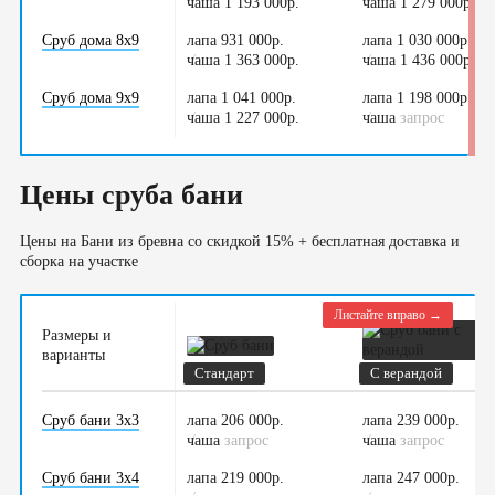
чаша 1 193 000р.
/
чаша 1 279 000р.
/
Сруб дома 8х9
лапа 931 000р.
лапа 1 030 000р.
чаша 1 363 000р.
/
чаша 1 436 000р.
/
Сруб дома 9х9
лапа 1 041 000р.
лапа 1 198 000р.
чаша 1 227 000р.
/
чаша
/
запрос
Цены сруба бани
Цены на Бани из бревна со скидкой 15% + бесплатная доставка и
сборка на участке
Листайте вправо →
Размеры и
варианты
Стандарт
С верандой
Сруб бани 3х3
лапа 206 000р.
лапа 239 000р.
чаша
/
запрос
чаша
/
запрос
Сруб бани 3х4
лапа 219 000р.
лапа 247 000р.