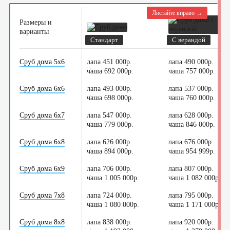
Листайте вправо →
Размеры и
варианты
Стандарт
С верандой
Сруб дома 5х6
лапа 451 000р.
лапа 490 000р.
чаша 692 000р.
/
чаша 757 000р.
/
Сруб дома 6х6
лапа 493 000р.
лапа 537 000р.
чаша 698 000р.
/
чаша 760 000р.
/
Сруб дома 6х7
лапа 547 000р.
лапа 628 000р.
чаша 779 000р.
/
чаша 846 000р.
/
Сруб дома 6х8
лапа 626 000р.
лапа 676 000р.
чаша 894 000р.
/
чаша 954 999р.
/
Сруб дома 6х9
лапа 706 000р.
лапа 807 000р.
чаша 1 005 000р.
/
чаша 1 082 000р.
/
Сруб дома 7х8
лапа 724 000р.
лапа 795 000р.
чаша 1 080 000р.
/
чаша 1 171 000р.
/
Сруб дома 8х8
лапа 838 000р.
лапа 920 000р.