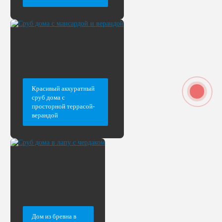
Красивый аккуратный
сруб дома с
просторной террасой-
верандой
Дом из бревна в