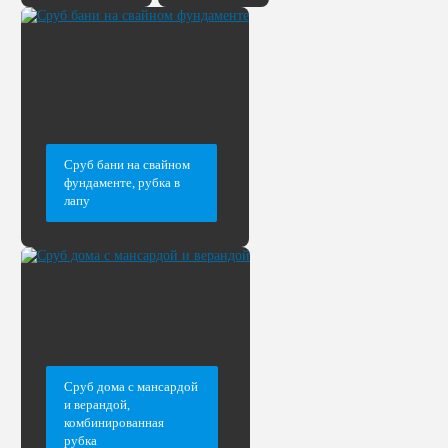
Сруб бани на свайном
фундаменте, рубка в
лапу
Сруб дома с мансардой
и верандой,
комбинированная
рубка