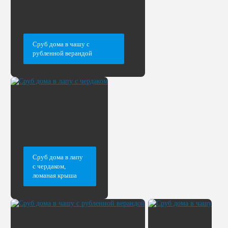
Сруб дома в чашу с
рубленной верандой
Сруб дома в лапу
с чердаком,
ломаная крыша