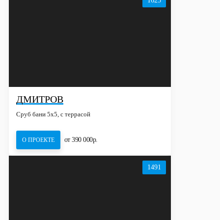
1625
ДМИТРОВ
Сруб бани 5х5, с террасой
от 390 000р.
О ПРОЕКТЕ
1491