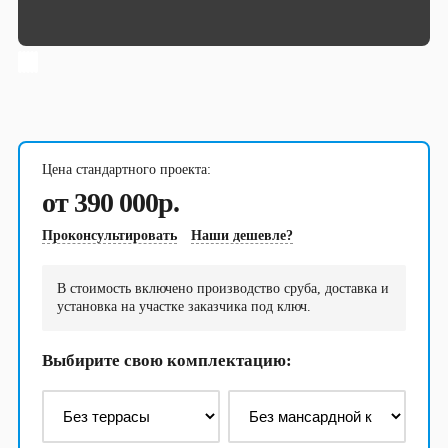
Бани
Сруб бани 3х4
Сруб бани 3х5
Сруб бани 3х6
Сруб бани 4х4
Сруб бани 4х5
Сруб бани 4х6
Сруб бани 4х7
Сруб бани 5х5
Цена стандартного проекта:
от 390 000р.
Сруб бани 5х6
Сруб бани 6х6
Сруб бани 6х7
Сруб бани 7х7
Проконсультировать
Наши дешевле?
Сруб бани 7х8
Сруб бани 8х8
В стоимость включено производство сруба, доставка и
установка на участке заказчика под ключ.
Выбирите свою комплектацию: