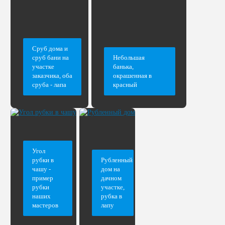
Сруб дома и
сруб бани на
Небольшая
участке
банька,
заказчика, оба
окрашенная в
сруба - лапа
красный
Угол
рубки в
Рубленный
чашу -
дом на
пример
дачном
рубки
участке,
наших
рубка в
мастеров
лапу