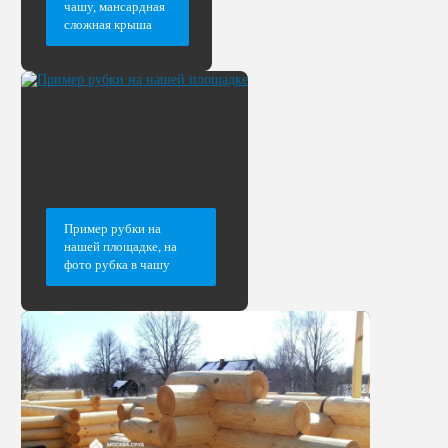
чашу, мансардная
сложная крыша
Пример рубки на
нашей площадке, на
фото рубка в чашу