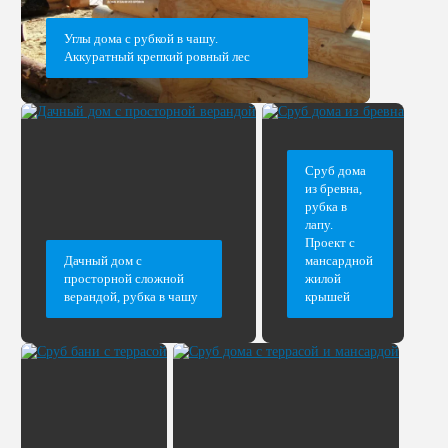
Углы дома с рубкой в чашу.
Аккуратный крепкий ровный лес
Сруб дома
из бревна,
рубка в
лапу.
Проект с
Дачный дом с
мансардной
просторной сложной
жилой
верандой, рубка в чашу
крышей