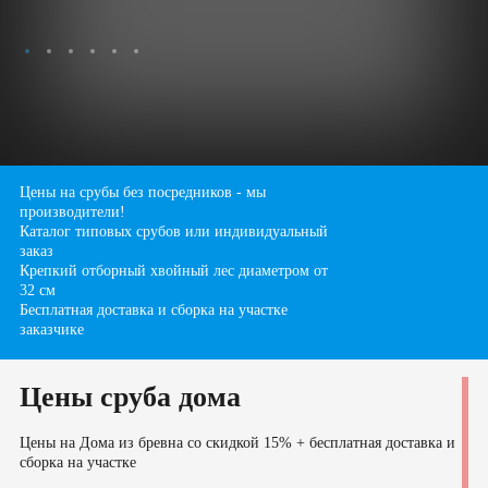
Бани
Сруб бани 3х4
Сруб бани 3х5
Сруб бани 3х6
Сруб бани 4х4
Сруб бани 4х5
Сруб бани 4х6
Сруб бани 4х7
Сруб бани 5х5
Цены на срубы без посредников - мы
производители!
Сруб бани 5х6
Сруб бани 6х6
Каталог типовых срубов или индивидуальный
Сруб бани 6х7
Сруб бани 7х7
заказ
Крепкий отборный хвойный лес диаметром от
Сруб бани 7х8
Сруб бани 8х8
32 см
Бесплатная доставка и сборка на участке
заказчике
Цены сруба дома
Цены на Дома из бревна со скидкой 15% + бесплатная доставка и
сборка на участке