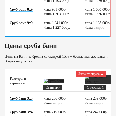
чаша 1 193 000р.
/
чаша 1 279 000р.
/
Сруб дома 8х9
лапа 931 000р.
лапа 1 030 000р.
чаша 1 363 000р.
/
чаша 1 436 000р.
/
Сруб дома 9х9
лапа 1 041 000р.
лапа 1 198 000р.
чаша 1 227 000р.
/
чаша
/
запрос
Цены сруба бани
Цены на Бани из бревна со скидкой 15% + бесплатная доставка и
сборка на участке
Листайте вправо →
Размеры и
варианты
Стандарт
С верандой
Сруб бани 3х3
лапа 206 000р.
лапа 239 000р.
чаша
/
запрос
чаша
/
запрос
Сруб бани 3х4
лапа 219 000р.
лапа 247 000р.