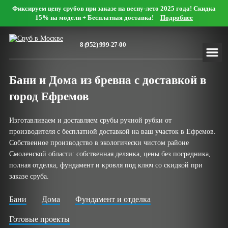
Фиксируем цену срубов при заказе на весну-лето 2025 года! Скидка
Мобильный офис
15% на модели + Бесплатная доставка!
Подробнее
Оформить заявку онлайн
8 (952) 999-27-00
Нашли дешевле?
Бани и Дома из бревна с доставкой в
Дома
город Ефремов
Сруб дома 4х5
Сруб дома 5х5
Изготавливаем и доставляем срубы ручной рубки от
Сруб дома 5х6
Сруб дома 6х6
производителя с бесплатной доставкой на ваш участок в Ефремов.
Сруб дома 6х7
Сруб дома 7х7
Собственное производство в экологически чистом районе
Сруб дома 7х8
Сруб дома 8х8
Смоленской области: собственная делянка, цены без посредника,
полная отделка, фундамент и кровля под ключ со скидкой при
Сруб дома 8х9
Сруб дома 9х9
заказе сруба.
Сруб дома 9х10
Сруб дома 10х10
Сруб дома 10х11
Сруб дома 11х11
Бани
Дома
Фундамент и отделка
Сруб дома 12х12
Готовые проекты