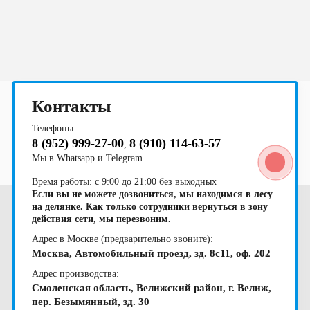
область
области
2023
балконом
область
область
области
область
область
область
области
чашу
Контакты
Телефоны:
8 (952) 999-27-00
8 (910) 114-63-57
,
Мы в Whatsapp и Telegram
Время работы: с 9:00 до 21:00 без выходных
Если вы не можете дозвониться, мы находимся в лесу
на делянке. Как только сотрудники вернуться в зону
действия сети, мы перезвоним.
Адрес в Москве (предварительно звоните):
Москва, Автомобильный проезд, зд. 8с11, оф. 202
Адрес производства:
Смоленская область, Велижский район, г. Велиж,
пер. Безымянный, зд. 30