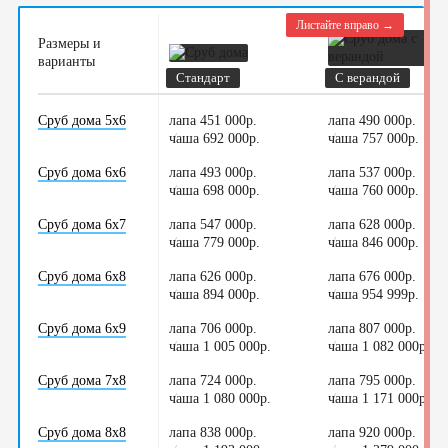
Листайте вправо →
Размеры и
варианты
Стандарт
С верандой
Сруб дома 5х6
лапа 451 000р.
лапа 490 000р.
чаша 692 000р.
/
чаша 757 000р.
/
Сруб дома 6х6
лапа 493 000р.
лапа 537 000р.
чаша 698 000р.
/
чаша 760 000р.
/
Сруб дома 6х7
лапа 547 000р.
лапа 628 000р.
чаша 779 000р.
/
чаша 846 000р.
/
Сруб дома 6х8
лапа 626 000р.
лапа 676 000р.
чаша 894 000р.
/
чаша 954 999р.
/
Сруб дома 6х9
лапа 706 000р.
лапа 807 000р.
чаша 1 005 000р.
/
чаша 1 082 000р.
/
Сруб дома 7х8
лапа 724 000р.
лапа 795 000р.
чаша 1 080 000р.
/
чаша 1 171 000р.
/
Сруб дома 8х8
лапа 838 000р.
лапа 920 000р.