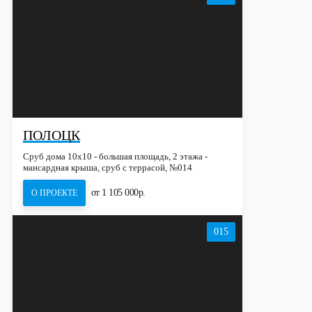
ПОЛОЦК
Сруб дома 10х10 - большая площадь, 2 этажа -
мансардная крыша, сруб с террасой, №014
от 1 105 000р.
О ПРОЕКТЕ
015