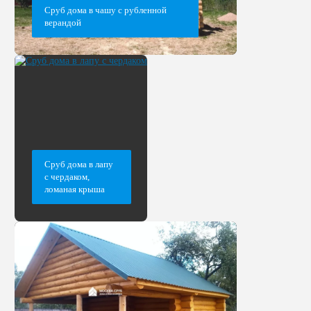
Сруб дома в чашу с рубленной
верандой
Сруб дома в лапу
с чердаком,
ломаная крыша