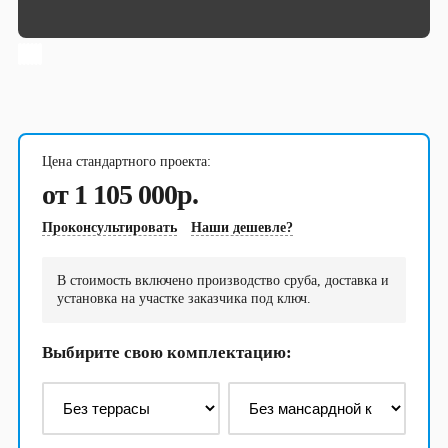
Бани
Сруб бани 3х4
Сруб бани 3х5
Сруб бани 3х6
Сруб бани 4х4
Сруб бани 4х5
Сруб бани 4х6
Цена стандартного проекта:
Сруб бани 4х7
Сруб бани 5х5
от 1 105 000р.
Сруб бани 5х6
Сруб бани 6х6
Проконсультировать
Наши дешевле?
Сруб бани 6х7
Сруб бани 7х7
Сруб бани 7х8
Сруб бани 8х8
В стоимость включено производство сруба, доставка и
установка на участке заказчика под ключ.
Выбирите свою комплектацию: