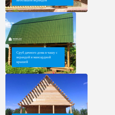
небольшой верандой
Сруб дачного дома в чашу с
верандой и мансардной
крышей