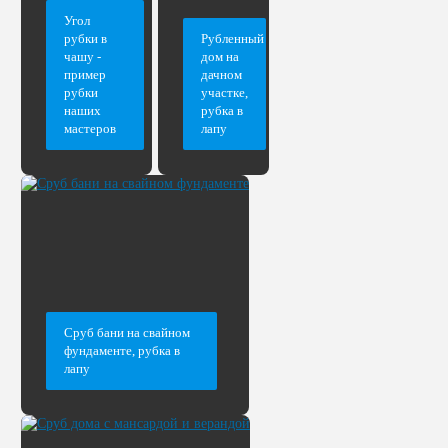
Угол
рубки в
Рубленный
чашу -
дом на
пример
дачном
рубки
участке,
наших
рубка в
мастеров
лапу
Сруб бани на свайном
фундаменте, рубка в
лапу