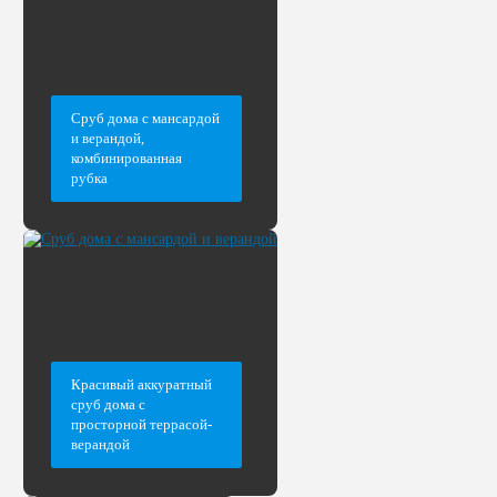
Сруб дома с мансардой
и верандой,
комбинированная
рубка
Красивый аккуратный
сруб дома с
просторной террасой-
верандой