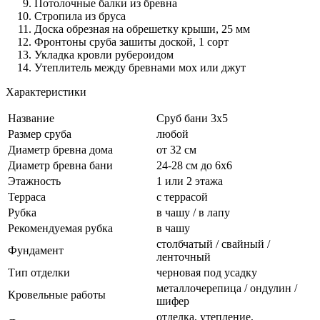
Потолочные балки из бревна
Стропила из бруса
Доска обрезная на обрешетку крыши, 25 мм
Фронтоны сруба зашиты доской, 1 сорт
Укладка кровли рубероидом
Утеплитель между бревнами мох или джут
Характеристики
Название
Сруб бани 3х5
Размер сруба
любой
Диаметр бревна дома
от 32 см
Диаметр бревна бани
24-28 см до 6х6
Этажность
1 или 2 этажа
Терраса
с террасой
Рубка
в чашу / в лапу
Рекомендуемая рубка
в чашу
столбчатый / свайный /
Фундамент
ленточный
Тип отделки
черновая под усадку
металлочерепица / ондулин /
Кровельные работы
шифер
отделка, утепление,