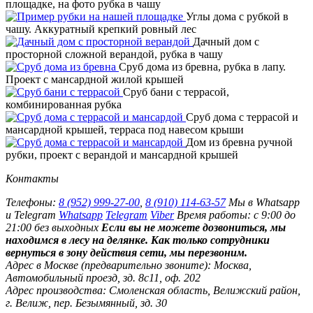
площадке, на фото рубка в чашу
Углы дома с рубкой в
чашу. Аккуратный крепкий ровный лес
Дачный дом с
просторной сложной верандой, рубка в чашу
Сруб дома из бревна, рубка в лапу.
Проект с мансардной жилой крышей
Сруб бани с террасой,
комбинированная рубка
Сруб дома с террасой и
мансардной крышей, терраса под навесом крыши
Дом из бревна ручной
рубки, проект с верандой и мансардной крышей
Контакты
Телефоны:
8 (952) 999-27-00
,
8 (910) 114-63-57
Мы в Whatsapp
и Telegram
Whatsapp
Telegram
Viber
Время работы: с 9:00 до
21:00 без выходных
Если вы не можете дозвониться, мы
находимся в лесу на делянке. Как только сотрудники
вернуться в зону действия сети, мы перезвоним.
Адрес в Москве (предварительно звоните):
Москва,
Автомобильный проезд, зд. 8с11, оф. 202
Адрес производства:
Смоленская область, Велижский район,
г. Велиж, пер. Безымянный, зд. 30