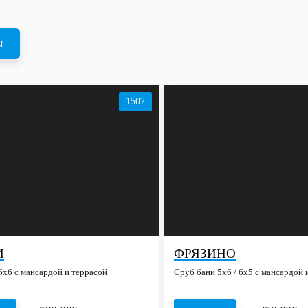
Ы
1507
И
ФРЯЗИНО
6х6 с мансардой и террасой
Сруб бани 5х6 / 6x5 с мансардой 