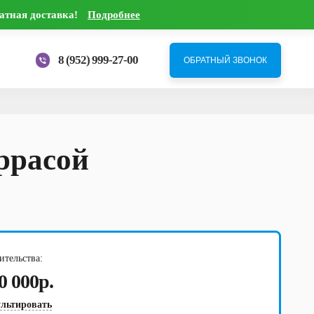
латная доставка!
Подробнее
8 (952) 999-27-00
еррасой
ительства:
0 000р.
льтировать