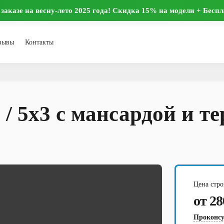
заказе на весну-лето 2025 года! Скидка 15% на модели + Бесп
зывы
Контакты
 / 5x3 с мансардой и т
Цена стро
от 28
Проконсу