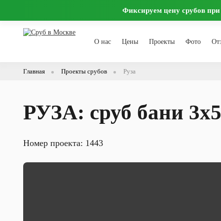
Фиксируем цену срубов при 
О нас
Цены
Проекты
Фото
От
Главная
Проекты срубов
Руза
РУЗА: сруб бани 3х5
Номер проекта: 1443