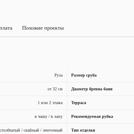
плата
Похожие проекты
Руза
Размер сруба
от 32 см
Диаметр бревна бани
1 или 2 этажа
Терраса
в чашу / в лапу
Рекомендуемая рубка
столбчатый / свайный / ленточный
Тип отделки