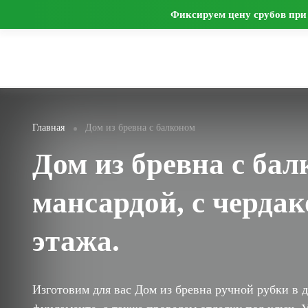
Фиксируем цену срубов при 
О нас
Цены
Проекты
Фото
Отзывы
Контакт
Главная
Дом из бревна с балконом
Дом из бревна с ба
мансардой, с черда
этажа.
Изготовим для вас Дом из бревна ручной рубки в д