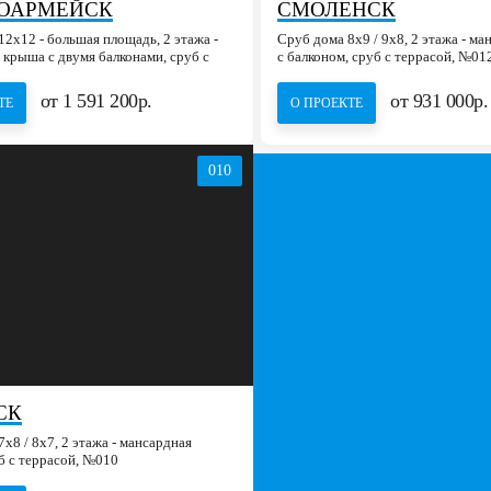
ОАРМЕЙСК
СМОЛЕНСК
2х12 - большая площадь, 2 этажа -
Сруб дома 8х9 / 9х8, 2 этажа - м
 крыша с двумя балконами, сруб с
с балконом, сруб с террасой, №01
№016
от 1 591 200р.
от 931 000р.
ТЕ
О ПРОЕКТЕ
010
СК
х8 / 8x7, 2 этажа - мансардная
б с террасой, №010