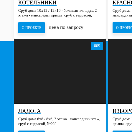
КОТЕЛЬНИКИ
КРАСН
Сруб дома 10х12 / 12х10 - большая площадь, 2
Сруб дома 1
этажа - мансардная крыша, сруб с террасой,
мансардная
№015
террасой, 
цена по запросу
О ПРОЕКТЕ
О ПРОЕК
009
ЛАДОГА
ИЗБОР
Сруб дома 6х8 / 8x6, 2 этажа - мансардный этаж,
Сруб дома 7
сруб с террасой, №009
крыша, сру