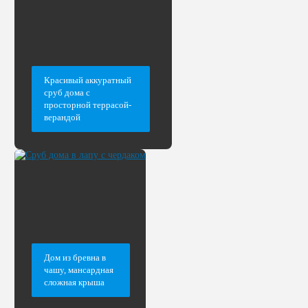
Красивый аккуратный
сруб дома с
просторной террасой-
верандой
Дом из бревна в
чашу, мансардная
сложная крыша