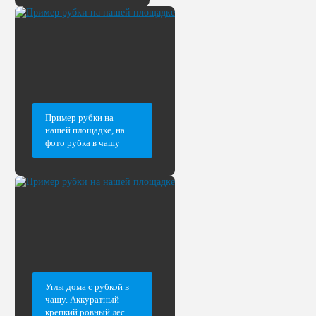
Пример рубки на
нашей площадке, на
фото рубка в чашу
Углы дома с рубкой в
чашу. Аккуратный
крепкий ровный лес