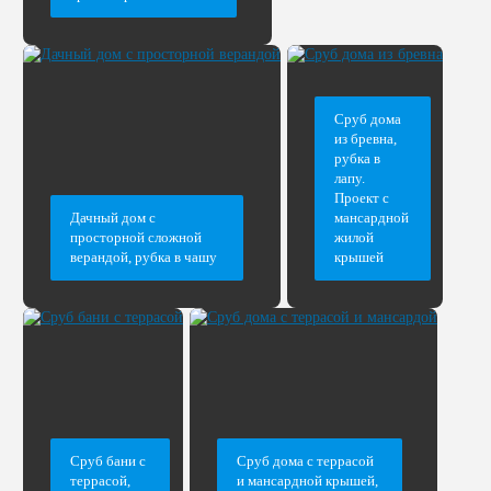
Сруб дома
из бревна,
рубка в
лапу.
Проект с
Дачный дом с
мансардной
просторной сложной
жилой
верандой, рубка в чашу
крышей
Сруб бани с
Сруб дома с террасой
террасой,
и мансардной крышей,