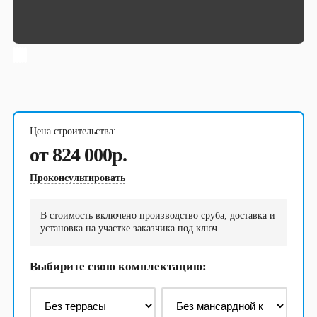
Бани
Сруб бани 3х4
Сруб бани 3х5
Сруб бани 3х6
Сруб бани 4х4
Сруб бани 4х5
Сруб бани 4х6
Сруб бани 4х7
Сруб бани 5х5
Цена строительства:
Сруб бани 5х6
Сруб бани 6х6
от 824 000р.
Сруб бани 6х7
Сруб бани 7х7
Проконсультировать
Сруб бани 7х8
Сруб бани 8х8
В стоимость включено производство сруба, доставка и
установка на участке заказчика под ключ.
Выбирите свою комплектацию: