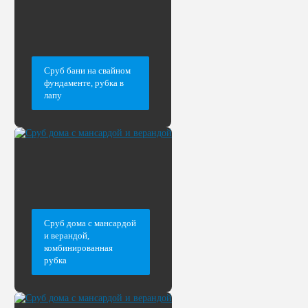
Сруб бани на свайном
фундаменте, рубка в
лапу
Сруб дома с мансардой
и верандой,
комбинированная
рубка