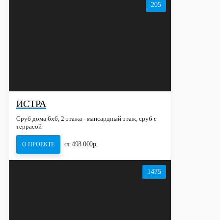
205
ИСТРА
Сруб дома 6х6, 2 этажа - мансардный этаж, сруб с
террасой
от 493 000р.
О ПРОЕКТЕ
1475