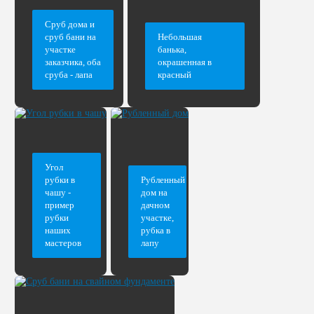
Сруб дома и
сруб бани на
Небольшая
участке
банька,
заказчика, оба
окрашенная в
сруба - лапа
красный
Угол
рубки в
Рубленный
чашу -
дом на
пример
дачном
рубки
участке,
наших
рубка в
мастеров
лапу