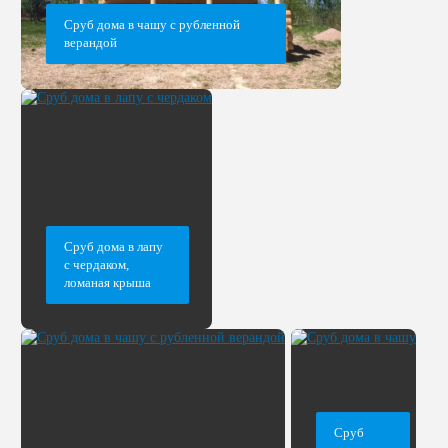
Сруб дома в чашу с рубленной
верандой
Сруб дома в лапу
с чердаком,
ломаная крыша
Сруб