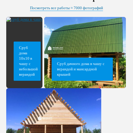
Посмотреть все работы ≈ 7000 фотографий
Сруб
дома
10х10 в
чашу с
Сруб дачного дома в чашу с
небольшой
верандой и мансардной
верандой
крышей