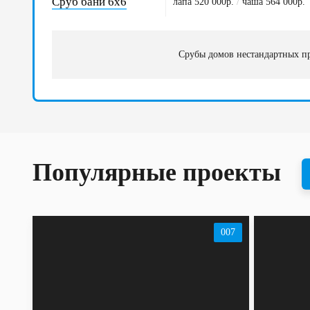
Сруб бани 6х6
лапа 520 000р.
/
чаша 564 000р.
Срубы домов нестандартных пр
Популярные проекты
007