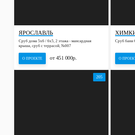
ЯРОСЛАВЛЬ
ХИМК
Сруб дома 5х6 / 6x5, 2 этажа - мансардная
Сруб бани 
крыша, сруб с террасой, №007
от 451 000р.
О ПРОЕКТЕ
О ПРОЕК
205