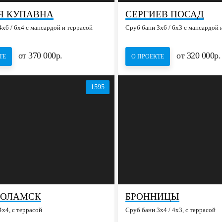
Я КУПАВНА
СЕРГИЕВ ПОСАД
х6 / 6x4 с мансардой и террасой
Сруб бани 3х6 / 6x3 с мансардой 
от 370 000р.
от 320 000р.
ТЕ
О ПРОЕКТЕ
1595
КОЛАМСК
БРОННИЦЫ
х4, с террасой
Сруб бани 3х4 / 4x3, с террасой