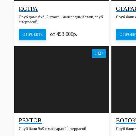
ИСТРА
СТАРА
Сруб дома 6х6, 2 этажа - мансардный этаж, сруб
Сруб бани 4
с террасой
от 493 000р.
О ПРОЕКТЕ
О ПРОЕК
1427
РЕУТОВ
ВОЛО
Сруб бани 9х9 с мансардой и террасой
Сруб бани 4