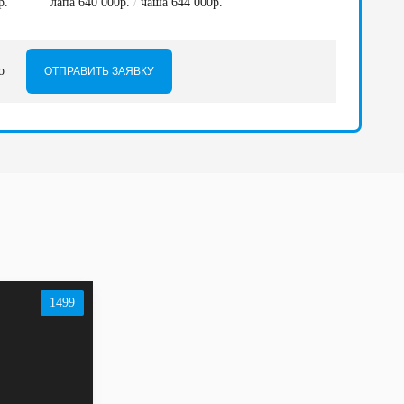
р.
лапа 640 000р.
/
чаша 644 000р.
но
1499