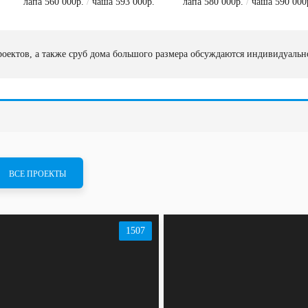
лапа 560 000р.
/
чаша 593 000р.
лапа 580 000р.
/
чаша 590 000
оектов, а также сруб дома большого размера обсуждаются индивидуаль
ВСЕ ПРОЕКТЫ
1507