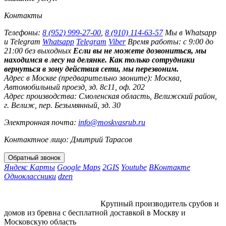
Контакты
Телефоны:
8 (952) 999-27-00
,
8 (910) 114-63-57
Мы в Whatsapp
и Telegram
Whatsapp
Telegram
Viber
Время работы: с 9:00 до
21:00 без выходных
Если вы не можете дозвониться, мы
находимся в лесу на делянке. Как только сотрудники
вернуться в зону действия сети, мы перезвоним.
Адрес в Москве (предварительно звоните):
Москва,
Автомобильный проезд, зд. 8с11, оф. 202
Адрес производства:
Смоленская область, Велижский район,
г. Велиж, пер. Безымянный, зд. 30
Электронная почта:
info@moskvasrub.ru
Контактное лицо: Дмитрий Тарасов
Яндекс Карты
Google Maps
2GIS
Youtube
ВКонтакте
Одноклассники
dzen
Крупный производитель срубов и
домов из бревна с бесплатной доставкой в Москву и
Московскую область