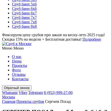
Сруб бани 5х6
Сруб бани 6х6
Сруб бани 6х7
Сруб бани 7х7
Сруб бани 7х8
Сруб бани 8х8
Фиксируем цену срубов при заказе на весну-лето 2025 года!
Скидка 15% на модели + Бесплатная доставка!
Подробнее
Меню
Меню
О нас
Цены
Проекты
Фото
Отзывы
Контакты
Whatsapp
Viber
Telegram
8 (952) 999-27-00
Москва
Главная
Проекты срубов
Сергиев Посад